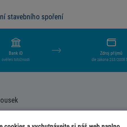
ní stavebního spoření
Bank iD
Zdroj přijmů
ověření totožnosti
dle zákona 253/2008 
kousek
ením můžete získat. Potom se přihlásíte přes bankovní identitu
e cookies a vychutnávejte si náš web naplno
podepíšeme smlouvu a vaše nové stavebko bude na světě.