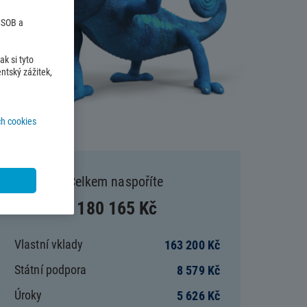
 ČSOB a
k si tyto
ntský zážitek,
h cookies
Celkem naspoříte
180 165
Kč
Vlastní vklady
163 200
Kč
Státní podpora
8 579
Kč
Úroky
5 626
Kč