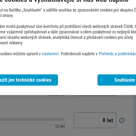
out na tlačítko „Souhlasím“ a udělíte souhlas se zpracováním cookies pro skupinu
í strany.
 mohli poskytnout více komfortu při prohlížení všech webových stránek ČSOB, ta
e vzájemně zpřístupňovat a dále zpracovávat s cílem poskytnout co nejlepší klie
obení obsahu webových stránek, analytická činnost a předávání cookies pro účely
ované reklamy.
 cookies můžete upravit v
nastavení
. Podrobnosti najdete v
Přehledu a podmínkác
at pro své dítě
užít jen technické cookies
Souhlasím
Kč
10 000 Kč
let
12 let