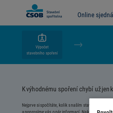
Online sjedná
Výpočet
stavebního spoření
K výhodnému spoření chybí už jen 
Nejprve si spočítáte, kolik s naším stavebním spoř
Povolt
a poprosíme vás o pár informací. Nakonec spolu 