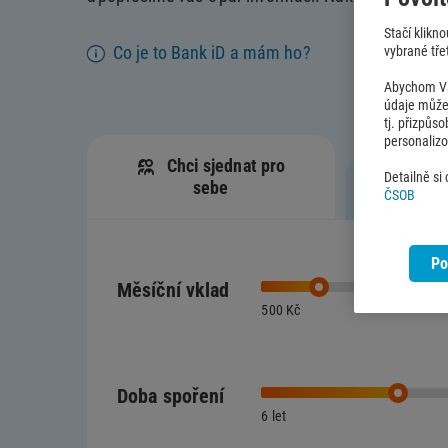
Stačí klikn
Co je to Bank iD a mám ho?
vybrané třet
Abychom Vám
údaje můžem
tj. přizpůs
personaliz
Chci sjednat pro
Detailně si
sebe
Sjedn
ČSOB
Po
Měsíční vklad
500 Kč
Doba spoření
6 let