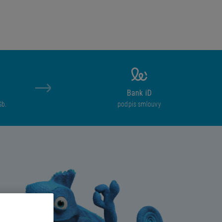
Bank iD
Sb.
podpis smlouvy