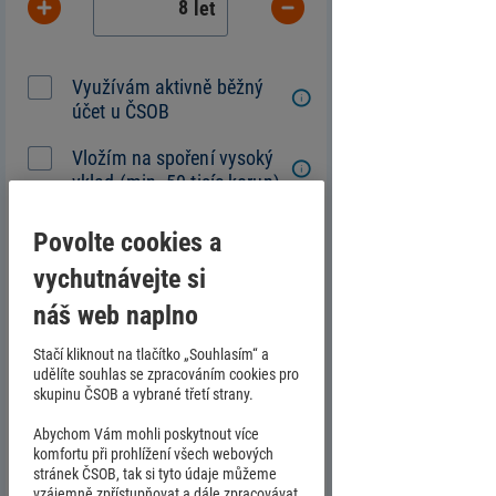
let
Využívám aktivně běžný
účet u ČSOB
Vložím na spoření vysoký
vklad (min. 50 tisíc korun)
Povolte cookies a
Skvěle! Díky vaší měsíční
vychutnávejte si
úložce získáte plnou
státní podporu.
náš web naplno
Stačí kliknout na tlačítko „Souhlasím“ a
Použitý tarif OptimumPlus, modelová
udělíte souhlas se zpracováním cookies pro
skupinu ČSOB a vybrané třetí strany.
smlouva založena k 1. lednu
kalendářního roku.
Abychom Vám mohli poskytnout více
Údaje v kalkulačce jsou pouze
komfortu při prohlížení všech webových
stránek ČSOB, tak si tyto údaje můžeme
orientační, zahrnují úroky a daň.
vzájemně zpřístupňovat a dále zpracovávat