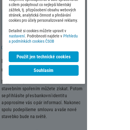
s cílem poskytnout co nejlepší klientský
zážitek, tj. přizpůsobení obsahu webových
stránek, analytická činnost a předávání
Celkem naspoříte
180 165
Kč
cookies pro účely personalizované reklamy.
Podrobnosti a úpravy
Detailně si cookies můžete upravit v
nastavení
. Podrobnosti najdete v
Přehledu
a podmínkách cookies ČSOB
Co je to Bank iD a mám ho?
Použít jen technické cookies
K výhodnému spoření chybí
už jen kousek
Souhlasím
Nejprve si spočítáte, kolik s naším
stavebním spořením můžete získat. Potom
se přihlásíte přes bankovní identitu
a poprosíme vás o pár informací. Nakonec
spolu podepíšeme smlouvu a vaše nové
stavebko bude na světě.