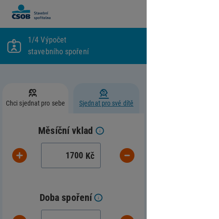
1
/4
Výpočet
stavebního spoření
Chci sjednat pro sebe
Sjednat pro své dítě
Měsíční vklad
Kč
Doba spoření